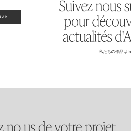
Suivez-nous s
pour découvr
RAM
actualités d'
私たちの作品はIn
z-no us de votre projet