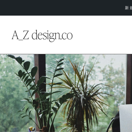
新
A_Z design.co