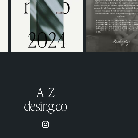
A_Z
desing.co