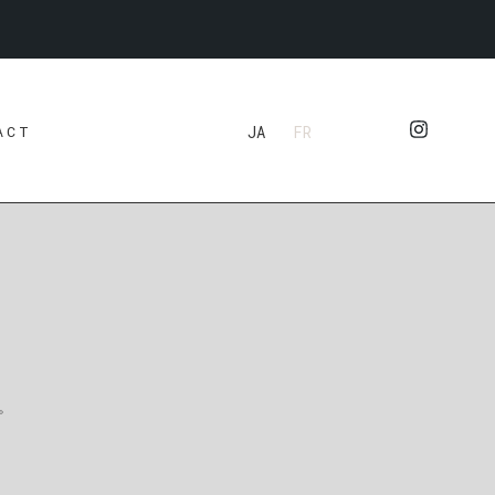
JA
FR
ACT
。