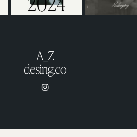
A_Z
desing.co