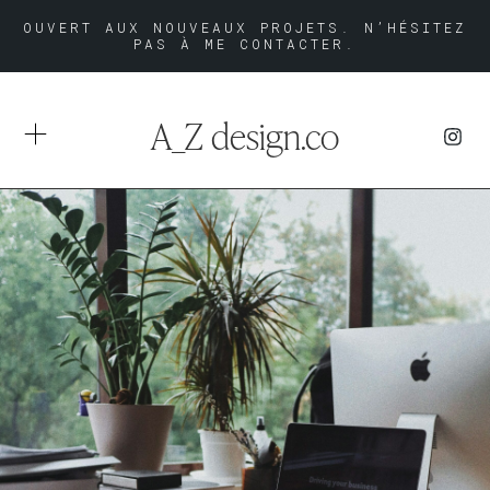
OUVERT AUX NOUVEAUX PROJETS. N’HÉSITEZ
PAS À ME CONTACTER.
A_Z design.co