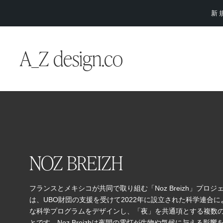
新
A_Z design.co
NOZ BREIZH
フランスとメキシコが共同で取り組む「Noz Breizh」プ
は、UBO財団の支援を受けて2022年に設立された科学連合
な科学プログラムをデザインし、「夜」を共通項とする複数
とです。Noz Breizhは夜間の電灯が生物や気候に与える影