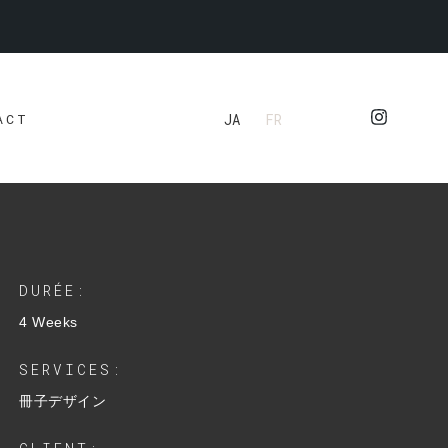
JA
FR
ACT
DURÉE:
4 Weeks
SERVICES:
冊子デザイン