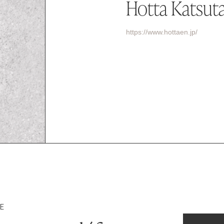
Hotta Katsuta
https://www.hottaen.jp/
RE