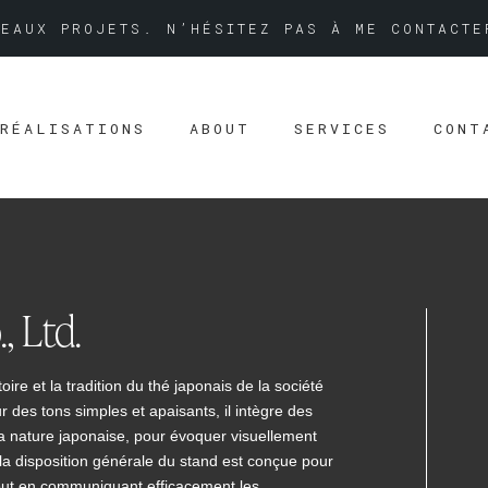
EAUX PROJETS. N’HÉSITEZ PAS À ME CONTACTE
RÉALISATIONS
ABOUT
SERVICES
CONT
, Ltd.
ire et la tradition du thé japonais de la société
des tons simples et apaisants, il intègre des
t la nature japonaise, pour évoquer visuellement
, la disposition générale du stand est conçue pour
 tout en communiquant efficacement les